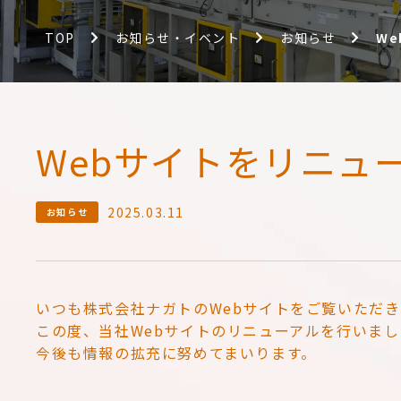
TOP
お知らせ・イベント
お知らせ
W
Webサイトをリニュ
2025.03.11
お知らせ
いつも株式会社ナガトのWebサイトをご覧いただ
この度、当社Webサイトのリニューアルを行いま
今後も情報の拡充に努めてまいります。